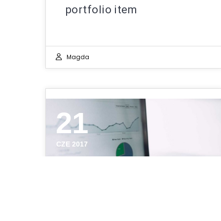
portfolio item
Magda
21
CZE 2017